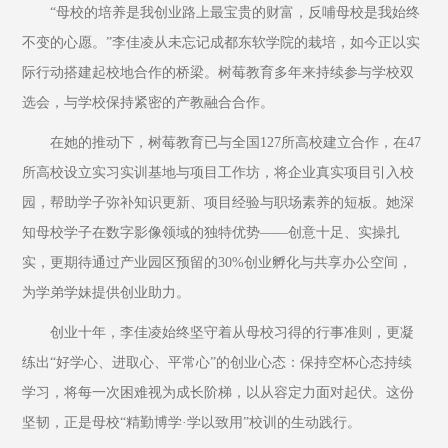
“母校的培养是我创业路上最宝贵的财富，反哺母校是我始终
不变的心愿。”李佳凌从未忘记成都东软学院的栽培，如今正以实
际行动搭建起校地合作的桥梁。树莓教育多年来持续参与学校双
选会，与学校保持紧密的产教融合合作。
在她的推动下，树莓教育已与全国127所高校建立合作，在47
所高校设立实习实训基地与项目工作坊，将企业真实项目引入校
园，帮助学子弥补知识更新、项目经验与职场素养的短板。她深
知母校学子在数字影像领域的独特优势——创意十足、实操扎
实，更期待通过产业园区预留的30%创业孵化与共享办公空间，
为学弟学妹提供创业助力。
创业十年，李佳凌始终坚守着从母校习得的行事准则，更凝
练出“好学心、进取心、平常心”的创业心态：保持空杯心态持续
学习，将每一次困难视为成长阶梯，以从容定力面对起伏。这份
坚韧，正是母校“精勤博学·学以致用”校训的生动践行。