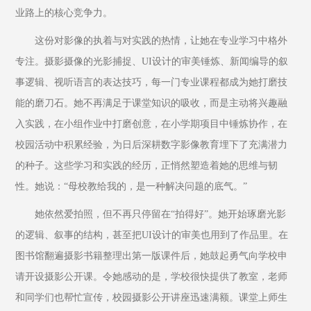
业路上的核心竞争力。
这份对影像的执着与对实践的热情，让她在专业学习中格外
专注。摄影摄像的光影捕捉、UI设计的审美锤炼、新闻编导的叙
事逻辑、视听语言的表达技巧，每一门专业课程都成为她打磨技
能的磨刀石。她不再满足于课堂知识的吸收，而是主动将兴趣融
入实践，在小组作业中打磨创意，在小学期项目中锤炼协作，在
校园活动中积累经验，为日后深耕数字影像教育埋下了充满潜力
的种子。这些学习和实践的经历，正悄然塑造着她的思维与韧
性。她说：“母校教给我的，是一种解决问题的底气。”
她依然爱拍照，但不再只停留在“拍得好”。她开始琢磨光影
的逻辑、叙事的结构，甚至把UI设计的审美也用到了作品里。在
图书馆翻遍摄影书籍整理出第一版课件后，她鼓起勇气向学校申
请开设摄影公开课。令她感动的是，学校很快提供了教室，老师
和同学们也帮忙宣传，校园摄影公开讲座迅速满额。课堂上师生