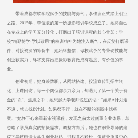
带着成都东软学院赋予的技能与勇气，李佳凌正式踏上创业
之路。2015年，李佳凌的第一所摄影培训学校成立了。她将自己
在专业上的学习充分转化，打磨出了培训课程的核心骨架；学
校“精勤博学·学以致用”的校训精神为她注入底气，在反复打磨课
件、对接资源的筹备中，她始终坚信，母校赋予的专业硬技能与
创业软实力，终将支撑她把摄影教育做成有温度、有价值的事
业。
创业初期，她身兼数职，从网站搭建、投流宣传到招生转
化、上课回访，每一个岗位都亲力亲为，却遇到了第一个关于资
金的“坎”。焦虑之中，她想起大学老师说过的话：“如果A计划走
不通，就去找B计划。如果都不行，就在不断的实践中找答
案。”她静下心来重新审视课程，发现之前太过侧重专业体系，却
忽略了学员真实的拍摄需求。调整方向后，她也在创业导师的建
议下尝试申请大学生创业补贴。过程并不轻松，但就业服务中心