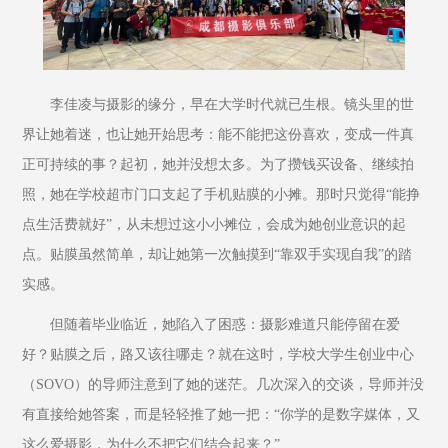
李佳凌与摄影的缘分，早在大学时代就已生根。镜头里的世
界让她着迷，也让她开始思考：能不能把这份喜欢，变成一件真
正可持续的事？起初，她并没想太多。为了攒钱买设备、继续拍
照，她在学校超市门口支起了手机贴膜的小摊。那时只觉得“能挣
点生活费就好”，从未想过这小小摊位，会成为她创业意识的起
点。贴膜虽然简单，却让她第一次触摸到“靠双手实现自我”的踏
实感。
但随着毕业临近，她陷入了困惑：摄影难道只能停留在爱
好？贴膜之后，路又该往哪走？就在这时，学校大学生创业中心
（SOVO）的导师注意到了她的迷茫。几次深入的交谈，导师并没
有直接给她答案，而是轻轻推了她一把：“你学的是数字媒体，又
这么爱摄影，为什么不把它们结合起来？”