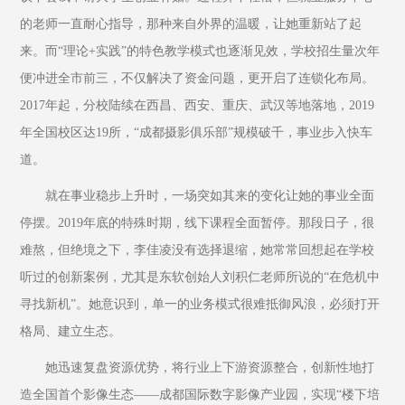
的老师一直耐心指导，那种来自外界的温暖，让她重新站了起
来。而“理论+实践”的特色教学模式也逐渐见效，学校招生量次年
便冲进全市前三，不仅解决了资金问题，更开启了连锁化布局。
2017年起，分校陆续在西昌、西安、重庆、武汉等地落地，2019
年全国校区达19所，“成都摄影俱乐部”规模破千，事业步入快车
道。
就在事业稳步上升时，一场突如其来的变化让她的事业全面
停摆。2019年底的特殊时期，线下课程全面暂停。那段日子，很
难熬，但绝境之下，李佳凌没有选择退缩，她常常回想起在学校
听过的创新案例，尤其是东软创始人刘积仁老师所说的“在危机中
寻找新机”。她意识到，单一的业务模式很难抵御风浪，必须打开
格局、建立生态。
她迅速复盘资源优势，将行业上下游资源整合，创新性地打
造全国首个影像生态——成都国际数字影像产业园，实现“楼下培