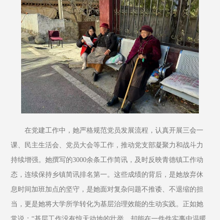
在党建工作中，她严格规范党员发展流程，认真开展三会一
课、民主生活会、党员大会等工作，推动党支部凝聚力和战斗力
持续增强。她撰写的3000余条工作简讯，及时反映青德镇工作动
态，连续保持乡镇简讯排名第一。这些成绩的背后，是她放弃休
息时间加班加点的坚守，是她面对复杂问题不推诿、不退缩的担
当，更是她将大学所学转化为基层治理效能的生动实践。正如她
常说：“基层工作没有惊天动地的壮举，却能在一件件实事中温暖