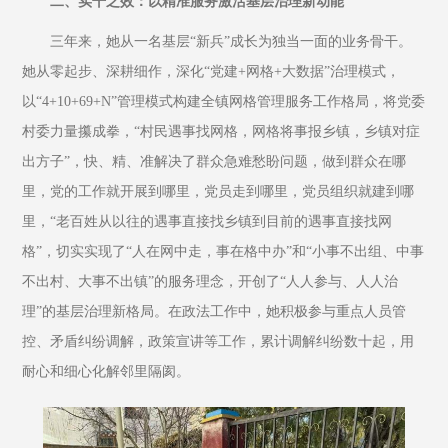
二、实干之效：以精准服务激活基层治理新动能
三年来，她从一名基层“新兵”成长为独当一面的业务骨干。
她从零起步、深耕细作，深化“党建+网格+大数据”治理模式，
以“4+10+69+N”管理模式构建全镇网格管理服务工作格局，将党委
村委力量攥成拳，“村民遇事找网格，网格将事报乡镇，乡镇对症
出方子”，快、精、准解决了群众急难愁盼问题，做到群众在哪
里，党的工作就开展到哪里，党员走到哪里，党员组织就建到哪
里，“老百姓从以往的遇事直接找乡镇到目前的遇事直接找网
格”，切实实现了“人在网中走，事在格中办”和“小事不出组、中事
不出村、大事不出镇”的服务理念，开创了“人人参与、人人治
理”的基层治理新格局。在政法工作中，她积极参与重点人员管
控、矛盾纠纷调解，政策宣讲等工作，累计调解纠纷数十起，用
耐心和细心化解邻里隔阂。