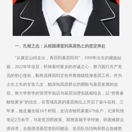
一、扎根之志：从校园课堂到高原热土的坚定奔赴
“从康定山间走出，再回到基层田间”，1999年出生的藏族姑
娘，2022年毕业后，怀揣着对家乡的赤诚之心，努力践行共产党
员的初心使命，毅然选择回到甘孜州青德镇投身基层工作。作为
土生土长的甘孜儿女，她深知高原群众的期盼与基层发展的迫
切，将大学所学的管理学知识与基层治理实践相结合，以“把青春
献给家乡”的信念，在雪域高原的基层岗位上开启了奋斗征程。三
年来，她走遍全镇10个村组，走访农牧民家庭679余户，记录民情
笔记2万余字，与老党员唠政策、跟致富能手学经验、听困难群众
讲诉求，全面摸清基层党组织建设、党员队伍结构和群众急难愁