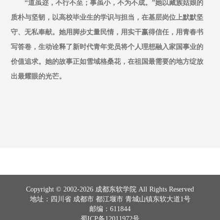
“道虽迩，不行不至；事虽小，不为不成。”她以藏族姑娘的
质朴与坚韧，以高校毕业生的学识与担当，在基层岗位上默默坚
守、无私奉献。她用脚步丈量民情，用实干赢得信任，用青春书
写答卷，生动诠释了新时代青年党员将个人理想融入家国事业的
价值追求。她的故事正如雪域格桑花，在祖国最需要的地方绽放
出最耀眼的光芒。
Copyright © 2002-2026 成都东软学院 All Rights Reserved
地址：四川省 成都市 都江堰市 青城山镇东软大道1号
邮编：611844
蜀ICP备12011972号