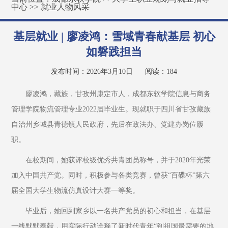
中心
>>
就业人物风采
基层就业 | 廖凌鸿：雪域青春献基层 初心
如磐践担当
发布时间：2026年3月10日
阅读：
184
廖凌鸿，藏族，甘孜州康定市人，成都东软学院信息与商务
管理学院物流管理专业2022届毕业生。现就职于四川省甘孜藏族
自治州乡城县青德镇人民政府，先后在政法办、党建办岗位履
职。
在校期间，她获评校级优秀共青团员称号，并于2020年光荣
加入中国共产党。同时，积极参与各类竞赛，曾获“百碟杯”第六
届全国大学生物流仿真设计大赛一等奖。
毕业后，她回到家乡以一名共产党员的初心和担当，在基层
一线默默奉献，用实际行动诠释了新时代青年“到祖国最需要的地