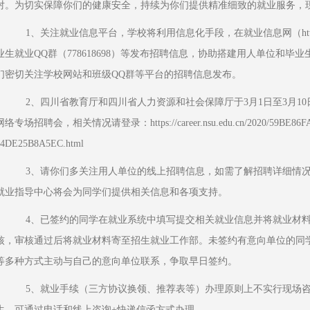
对。为切实保障你们的健康安全，持续为你们提供精准细致的就业服务，
    1、关注就业信息平台，学校将利用信息化手段，在就业信息网（http://career.nsu.edu.cn/）及2020届毕
业生就业QQ群（778618698）等发布招聘信息，协助搭建用人单位和
们密切关注学校网站和班级QQ群等平台的招聘信息发布。
    2、四川省教育厅和四川省人力资源和社会保障厅于3月1日至3月10日组织2020年四川省高校毕业生春季
网络专场招聘会，相关情况请登录：https://career.nsu.edu.cn/2020/59BE86FA
94DE25B8A5EC.html
    3、请你们多关注用人单位的线上招聘信息，如需了解招聘详细情况可电话咨询，减少外出，学校招生
就业指导中心将会为同学们提供相关信息和各项支持。
    4、已签约的同学在就业系统中填写提交相关就业信息并将就业材料以图片方式发给所在系素质老师审
核，审核通过后将就业材料寄至招生就业工作部。未签约有意向单位的同
等多种方式主动与自己的意向单位联系，争取早日签约。
    5、就业手续（三方协议换领、推荐表等）办理原则上不实行现场咨询和办理。需办理就业手续的毕业
生，可通过电话和线上咨询+快递信函方式办理。