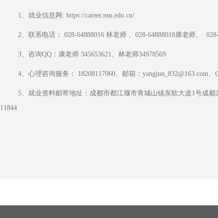
    1、就业信息网: https://career.nsu.edu.cn/
    2、联系电话： 028-64888016 林老师 、028-64888018康老师、  02
    3、咨询QQ：康老师 345653621、林老师34978569
    4、心理咨询服务： 18208117060、邮箱：yangjun_832@163.com、Q
    5、就业资料邮寄地址：成都市都江堰市青城山镇东软大道1号成都东软学院招生就业工作部，邮编：
11844