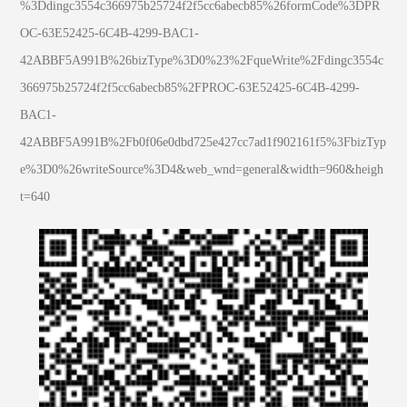
%3Ddingc3554c366975b25724f2f5cc6abecb85%26formCode%3DPR
OC-63E52425-6C4B-4299-BAC1-
42ABBF5A991B%26bizType%3D0%23%2FqueWrite%2Fdingc3554c
366975b25724f2f5cc6abecb85%2FPROC-63E52425-6C4B-4299-
BAC1-
42ABBF5A991B%2Fb0f06e0dbd725e427cc7ad1f902161f5%3FbizTyp
e%3D0%26writeSource%3D4&web_wnd=general&width=960&heigh
t=640